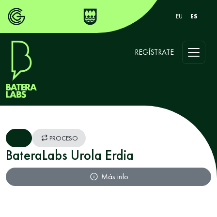
EU
ES
REGÍSTRATE
PROCESO
BateraLabs Urola Erdia
Más info