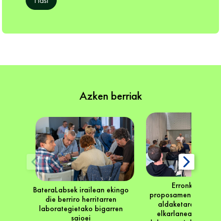
Hasi
Azken berriak
Erronketatik
BateraLabsek irailean ekingo
proposamenetara: kl
die berriro herritarren
aldaketaren aurre
laborategietako bigarren
elkarlanean sortze
saioei