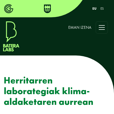
EU
ES
EMAN IZENA
Herritarren
laborategiak klima-
aldaketaren aurrean