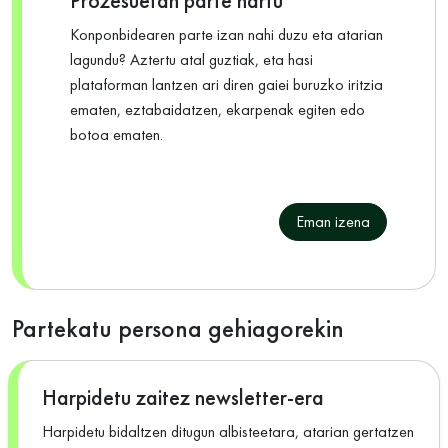
Prozesuetan parte hartu
Konponbidearen parte izan nahi duzu eta atarian
lagundu? Aztertu atal guztiak, eta hasi
plataforman lantzen ari diren gaiei buruzko iritzia
ematen, eztabaidatzen, ekarpenak egiten edo
botoa ematen.
Eman izena
Partekatu persona gehiagorekin
Harpidetu zaitez newsletter-era
Harpidetu bidaltzen ditugun albisteetara, atarian gertatzen