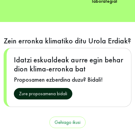
laborategiak abiatu 
Zein erronka klimatiko ditu Urola Erdiak?
Idatzi eskualdeak aurre egin behar
dion klima-erronka bat
Proposamen ezberdina duzu? Bidali!
Zure proposamena bidali
Gehiago ikusi