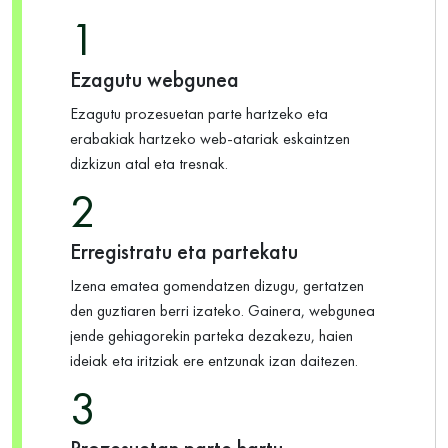
1
Ezagutu webgunea
Ezagutu prozesuetan parte hartzeko eta
erabakiak hartzeko web-atariak eskaintzen
dizkizun atal eta tresnak.
2
Erregistratu eta partekatu
Izena ematea gomendatzen dizugu, gertatzen
den guztiaren berri izateko. Gainera, webgunea
jende gehiagorekin parteka dezakezu, haien
ideiak eta iritziak ere entzunak izan daitezen.
3