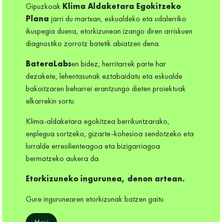
Gipuzkoak
Klima Aldaketara Egokitzeko
Plana
jarri du martxan, eskualdeko eta udalerriko
ikuspegia duena, etorkizunean izango diren arriskuen
diagnostiko zorrotz batetik abiatzen dena.
BateraLabs
en bidez, herritarrek parte har
dezakete, lehentasunak eztabaidatu eta eskualde
bakoitzaren beharrei erantzungo dieten proiektuak
elkarrekin sortu.
Klima-aldaketara egokitzea berrikuntzarako,
enplegua sortzeko, gizarte-kohesioa sendotzeko eta
lurralde erresilienteagoa eta bizigarriagoa
bermatzeko aukera da.
Etorkizuneko ingurunea, denon artean.
Gure ingurunearen etorkizunak batzen gaitu.