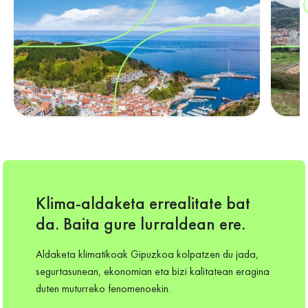
Klima-aldaketa errealitate bat
da. Baita gure lurraldean ere.
Aldaketa klimatikoak Gipuzkoa kolpatzen du jada,
segurtasunean, ekonomian eta bizi kalitatean eragina
duten muturreko fenomenoekin.