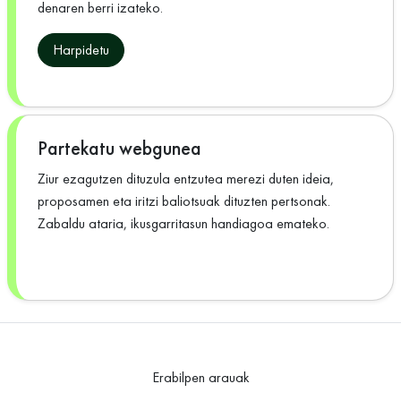
denaren berri izateko.
Harpidetu
Partekatu webgunea
Ziur ezagutzen dituzula entzutea merezi duten ideia,
proposamen eta iritzi baliotsuak dituzten pertsonak.
Zabaldu ataria, ikusgarritasun handiagoa emateko.
Erabilpen arauak