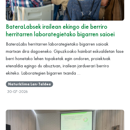
BateraLabsek irailean ekingo die berriro
herritarren laborategietako bigarren saioei
BateraLabs herritarren laborategietako bigarren saioak
martxan dira dagoeneko. Gipuzkoako hainbat eskualdetan fase
berri honetako lehen topaketak egin ondoren, proiektuak
etenaldia egingo du abuztuan, irailean jarduerari berriro
ekiteko. Laborategien bigarren txanda …
Naturklima Lan-Taldea
30-07-2026