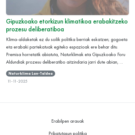
Gipuzkoako etorkizun klimatikoa erabakitzeko
prozesu deliberatiboa
Klima-aldaketak ez du soilik politika berriak eskatzen; gogoeta
eta erabaki partekatuak egiteko espazioak ere behar ditu.
Premisa horretatik abiatuta, Naturklimak eta Gipuzkoako Foru
Aldundiak prozesu deliberatibo aitzindaria jarri dute abian, …
Naturklima Lan-Taldea
11-11-2025
Erabilpen arauak
Pribatutasun politika