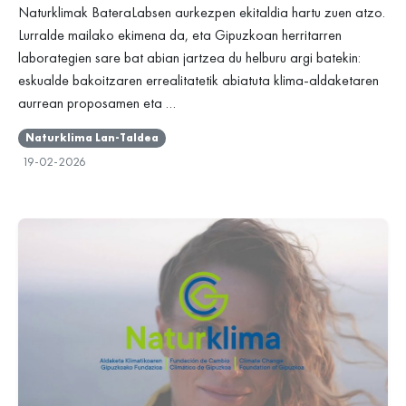
Naturklimak BateraLabsen aurkezpen ekitaldia hartu zuen atzo.
Lurralde mailako ekimena da, eta Gipuzkoan herritarren
laborategien sare bat abian jartzea du helburu argi batekin:
eskualde bakoitzaren errealitatetik abiatuta klima-aldaketaren
aurrean proposamen eta …
Naturklima Lan-Taldea
19-02-2026