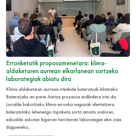
Erronketatik proposamenetara: klima-
aldaketaren aurrean elkarlanean sortzeko
laborategiak abiatu dira
Klima-aldaketaren aurrean irtenbide bateratuak bilatzeko
BateraLabs-en parte-hartze prozesua erdibidera iritsi da.
Lurralde bakoitzeko klima-erronka nagusiak identatzera
bideratutako lehenengo topaketa sorta amaitu ondoren,
eskualde askotan bigarren herritarren laborategiei ekin zaie
dagoeneko, …