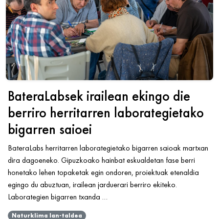
BateraLabsek irailean ekingo die
berriro herritarren laborategietako
bigarren saioei
BateraLabs herritarren laborategietako bigarren saioak martxan
dira dagoeneko. Gipuzkoako hainbat eskualdetan fase berri
honetako lehen topaketak egin ondoren, proiektuak etenaldia
egingo du abuztuan, irailean jarduerari berriro ekiteko.
Laborategien bigarren txanda …
Naturklima lan-taldea