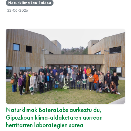
Naturklima Lan-Taldea
22-06-2026
Naturklimak BateraLabs aurkeztu du,
Gipuzkoan klima-aldaketaren aurrean
herritarren laborategien sarea